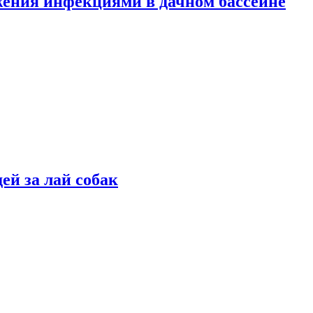
жения инфекциями в дачном бассейне
ей за лай собак