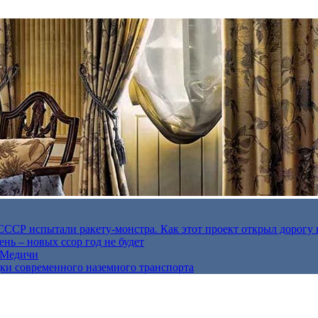
в СССР испытали ракету-монстра. Как этот проект открыл дорогу 
нь – новых ссор год не будет
е Медичи
дки современного наземного транспорта