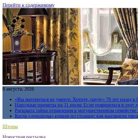
Перейти к содержимому
8 августа, 2026
«Вы материться не умеете. Хотите, научу» 70 лет назад 
Народные приметы на 31 июля: Если помириться в этот де
Раскрыта тайна отравления в могущественном семейств
Когда «луноходы» ездили по столице: как выглядели пре
Шторы
Новостная рассылка