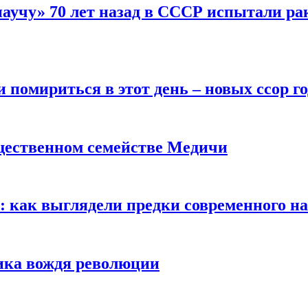
научу» 70 лет назад в СССР испытали ра
помириться в этот день – новых ссор год
щественном семействе Медичи
е: как выглядели предки современного н
сика вождя революции