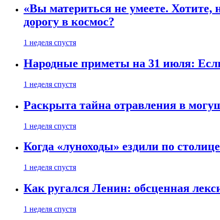
«Вы материться не умеете. Хотите, 
дорогу в космос?
1 неделя спустя
Народные приметы на 31 июля: Если 
1 неделя спустя
Раскрыта тайна отравления в могу
1 неделя спустя
Когда «луноходы» ездили по столиц
1 неделя спустя
Как ругался Ленин: обсценная лек
1 неделя спустя