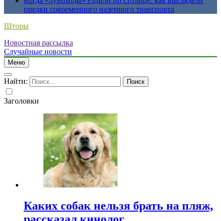
Когда «луноходы» ездили по столице: как выглядели
предки современного наземного транспорта
Шторы
Новостная рассылка
Случайные новости
Меню
Найти:
Заголовки
Каких собак нельзя брать на пляж,
рассказал кинолог