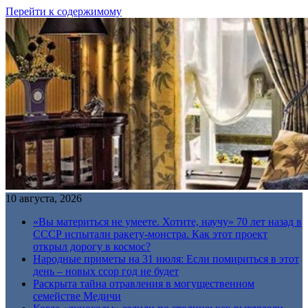
Перейти к содержимому
10 августа, 2026
«Вы материться не умеете. Хотите, научу» 70 лет назад в
СССР испытали ракету-монстра. Как этот проект
открыл дорогу в космос?
Народные приметы на 31 июля: Если помириться в этот
день – новых ссор год не будет
Раскрыта тайна отравления в могущественном
семействе Медичи