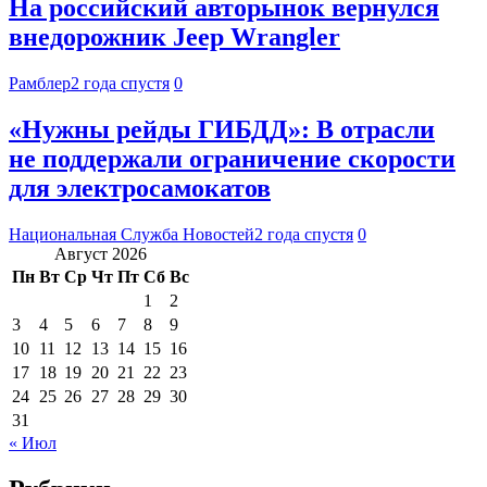
На российский авторынок вернулся
внедорожник Jeep Wrangler
Рамблер
2 года спустя
0
«Нужны рейды ГИБДД»: В отрасли
не поддержали ограничение скорости
для электросамокатов
Национальная Служба Новостей
2 года спустя
0
Август 2026
Пн
Вт
Ср
Чт
Пт
Сб
Вс
1
2
3
4
5
6
7
8
9
10
11
12
13
14
15
16
17
18
19
20
21
22
23
24
25
26
27
28
29
30
31
« Июл