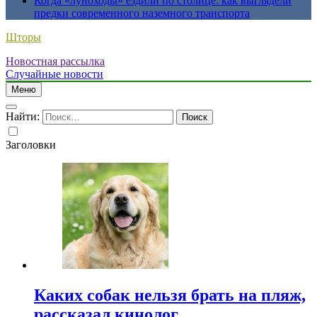
Когда «луноходы» ездили по столице: как выглядели
предки современного наземного транспорта
Шторы
Новостная рассылка
Случайные новости
Меню
Найти:
Заголовки
Каких собак нельзя брать на пляж,
рассказал кинолог