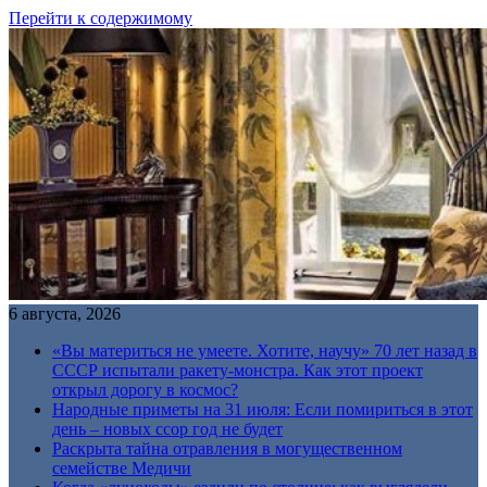
Перейти к содержимому
6 августа, 2026
«Вы материться не умеете. Хотите, научу» 70 лет назад в
СССР испытали ракету-монстра. Как этот проект
открыл дорогу в космос?
Народные приметы на 31 июля: Если помириться в этот
день – новых ссор год не будет
Раскрыта тайна отравления в могущественном
семействе Медичи