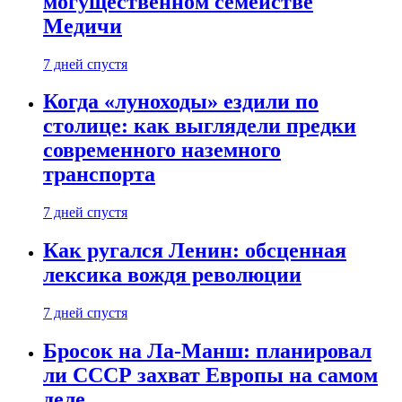
могущественном семействе
Медичи
7 дней спустя
Когда «луноходы» ездили по
столице: как выглядели предки
современного наземного
транспорта
7 дней спустя
Как ругался Ленин: обсценная
лексика вождя революции
7 дней спустя
Бросок на Ла-Манш: планировал
ли СССР захват Европы на самом
деле