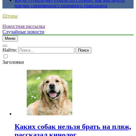
Когда «луноходы» ездили по столице: как выглядели
предки современного наземного транспорта
Шторы
Новостная рассылка
Случайные новости
Меню
Найти:
Заголовки
Каких собак нельзя брать на пляж,
рассказал кинолог