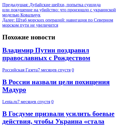
Предыдущая:
Дубайские шейхи, попытка суицида
или покушение на убийство: что произошло с украинской
моделью Ковальчук
Далее:
Штаб морских операций: навигация по Северном
морском пути не увеличится
Похожие новости
Владимир Путин поздравил
православных с Рождеством
Российская Газета
7 месяцев спустя
0
В России назвали цели похищения
Мадуро
Lenta.ru
7 месяцев спустя
0
В Госдуме призвали усилить боевые
действия, чтобы Украина «стала