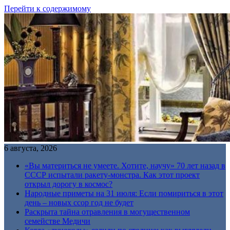
Перейти к содержимому
6 августа, 2026
«Вы материться не умеете. Хотите, научу» 70 лет назад в
СССР испытали ракету-монстра. Как этот проект
открыл дорогу в космос?
Народные приметы на 31 июля: Если помириться в этот
день – новых ссор год не будет
Раскрыта тайна отравления в могущественном
семействе Медичи