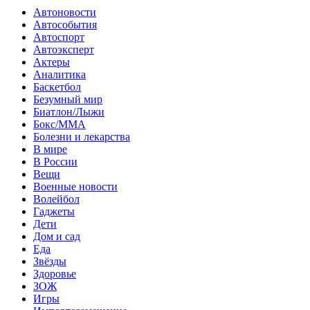
Автоновости
Автособытия
Автоспорт
Автоэксперт
Актеры
Аналитика
Баскетбол
Безумный мир
Биатлон/Лыжи
Бокс/MMA
Болезни и лекарства
В мире
В России
Вещи
Военные новости
Волейбол
Гаджеты
Дети
Дом и сад
Еда
Звёзды
Здоровье
ЗОЖ
Игры