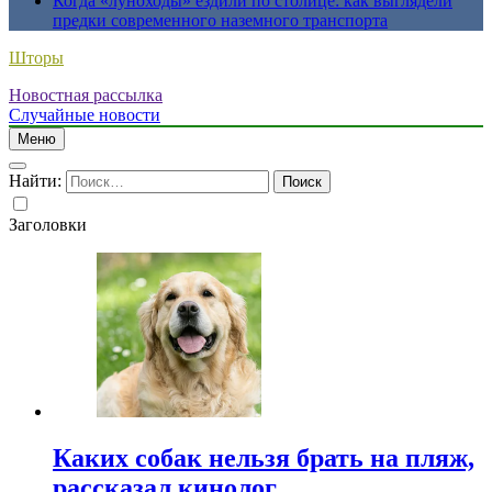
Когда «луноходы» ездили по столице: как выглядели
предки современного наземного транспорта
Шторы
Новостная рассылка
Случайные новости
Меню
Найти:
Заголовки
Каких собак нельзя брать на пляж,
рассказал кинолог