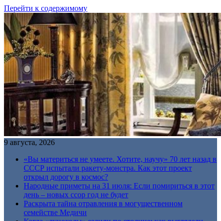
Перейти к содержимому
9 августа, 2026
«Вы материться не умеете. Хотите, научу» 70 лет назад в
СССР испытали ракету-монстра. Как этот проект
открыл дорогу в космос?
Народные приметы на 31 июля: Если помириться в этот
день – новых ссор год не будет
Раскрыта тайна отравления в могущественном
семействе Медичи