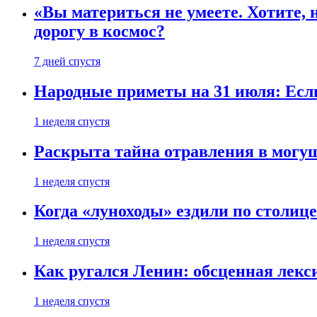
«Вы материться не умеете. Хотите, 
дорогу в космос?
7 дней спустя
Народные приметы на 31 июля: Если 
1 неделя спустя
Раскрыта тайна отравления в могу
1 неделя спустя
Когда «луноходы» ездили по столиц
1 неделя спустя
Как ругался Ленин: обсценная лек
1 неделя спустя