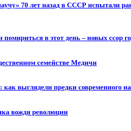
научу» 70 лет назад в СССР испытали ра
помириться в этот день – новых ссор год
щественном семействе Медичи
е: как выглядели предки современного н
сика вождя революции