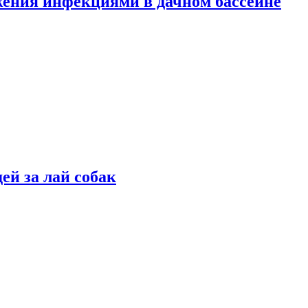
жения инфекциями в дачном бассейне
ей за лай собак