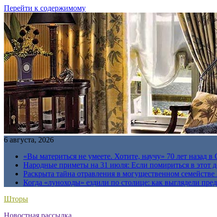
Перейти к содержимому
6 августа, 2026
«Вы материться не умеете. Хотите, научу» 70 лет назад 
Народные приметы на 31 июля: Если помириться в этот де
Раскрыта тайна отравления в могущественном семейств
Когда «луноходы» ездили по столице: как выглядели пре
Шторы
Новостная рассылка