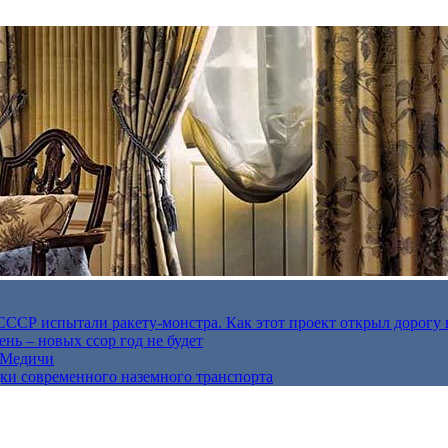
в СССР испытали ракету-монстра. Как этот проект открыл дорогу 
нь – новых ссор год не будет
е Медичи
дки современного наземного транспорта