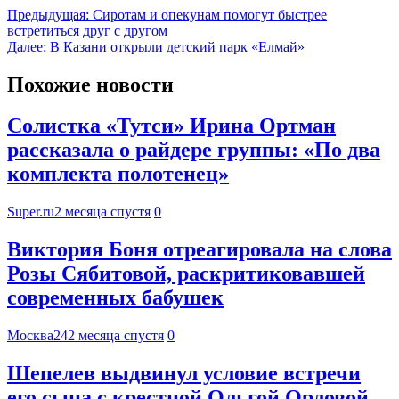
Предыдущая:
Сиротам и опекунам помогут быстрее
встретиться друг с другом
Далее:
В Казани открыли детский парк «Елмай»
Похожие новости
Солистка «Тутси» Ирина Ортман
рассказала о райдере группы: «По два
комплекта полотенец»
Super.ru
2 месяца спустя
0
Виктория Боня отреагировала на слова
Розы Сябитовой, раскритиковавшей
современных бабушек
Москва24
2 месяца спустя
0
Шепелев выдвинул условие встречи
его сына с крестной Ольгой Орловой