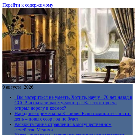
Перейти к содержимому
9 августа, 2026
«Вы материться не умеете. Хотите, научу» 70 лет назад в
СССР испытали ракету-монстра. Как этот проект
открыл дорогу в космос?
Народные приметы на 31 июля: Если помириться в этот
день – новых ссор год не будет
Раскрыта тайна отравления в могущественном
семействе Медичи