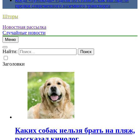
Когда «луноходы» ездили по столице: как выглядели
предки современного наземного транспорта
Шторы
Новостная рассылка
Случайные новости
Меню
Найти:
Заголовки
Каких собак нельзя брать на пляж,
рассказал кинолог