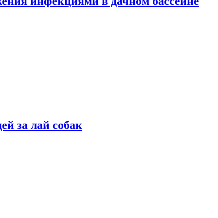
жения инфекциями в дачном бассейне
ей за лай собак