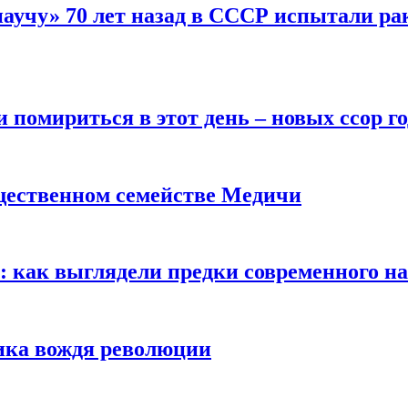
научу» 70 лет назад в СССР испытали ра
помириться в этот день – новых ссор год
щественном семействе Медичи
е: как выглядели предки современного н
сика вождя революции