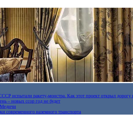
в СССР испытали ракету-монстра. Как этот проект открыл дорогу 
нь – новых ссор год не будет
е Медичи
дки современного наземного транспорта