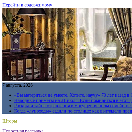
Перейти к содержимому
7 августа, 2026
«Вы материться не умеете. Хотите, научу» 70 лет назад 
Народные приметы на 31 июля: Если помириться в этот де
Раскрыта тайна отравления в могущественном семейств
Когда «луноходы» ездили по столице: как выглядели пре
Шторы
Новостная рассылка