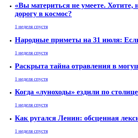
«Вы материться не умеете. Хотите, 
дорогу в космос?
1 неделя спустя
Народные приметы на 31 июля: Если 
1 неделя спустя
Раскрыта тайна отравления в могу
1 неделя спустя
Когда «луноходы» ездили по столиц
1 неделя спустя
Как ругался Ленин: обсценная лек
1 неделя спустя