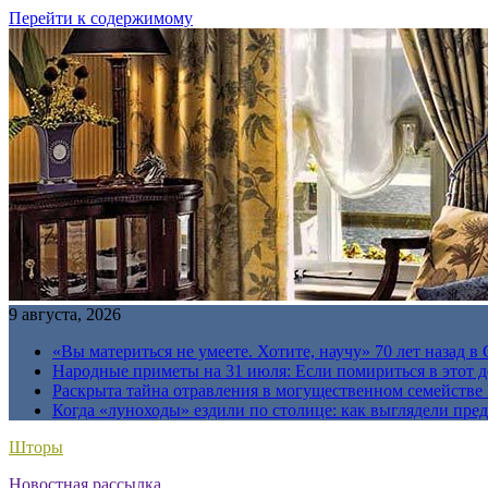
Перейти к содержимому
9 августа, 2026
«Вы материться не умеете. Хотите, научу» 70 лет назад 
Народные приметы на 31 июля: Если помириться в этот де
Раскрыта тайна отравления в могущественном семейств
Когда «луноходы» ездили по столице: как выглядели пре
Шторы
Новостная рассылка