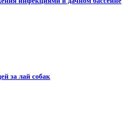
жения инфекциями в дачном бассейне
ей за лай собак