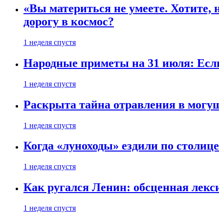
«Вы материться не умеете. Хотите, 
дорогу в космос?
1 неделя спустя
Народные приметы на 31 июля: Если 
1 неделя спустя
Раскрыта тайна отравления в могу
1 неделя спустя
Когда «луноходы» ездили по столиц
1 неделя спустя
Как ругался Ленин: обсценная лек
1 неделя спустя