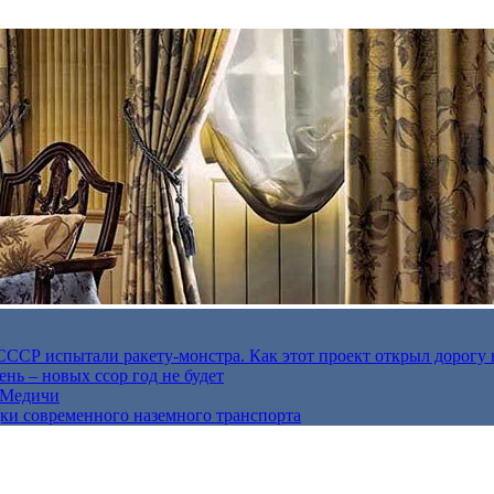
в СССР испытали ракету-монстра. Как этот проект открыл дорогу 
нь – новых ссор год не будет
е Медичи
дки современного наземного транспорта