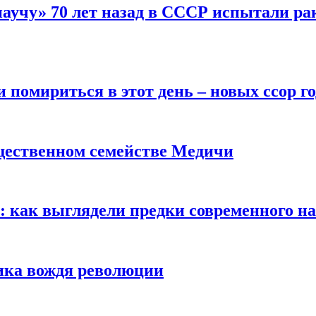
научу» 70 лет назад в СССР испытали ра
помириться в этот день – новых ссор год
щественном семействе Медичи
е: как выглядели предки современного н
сика вождя революции