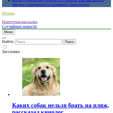
Когда «луноходы» ездили по столице: как выглядели
предки современного наземного транспорта
Шторы
Новостная рассылка
Случайные новости
Меню
Найти:
Заголовки
Каких собак нельзя брать на пляж,
рассказал кинолог