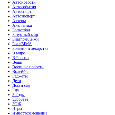
Автоновости
Автособытия
Автоспорт
Автоэксперт
Актеры
Аналитика
Баскетбол
Безумный мир
Биатлон/Лыжи
Бокс/MMA
Болезни и лекарства
В мире
В России
Вещи
Военные новости
Волейбол
Гаджеты
Дети
Дом и сад
Еда
Звёзды
Здоровье
ЗОЖ
Игры
Импортозамещение