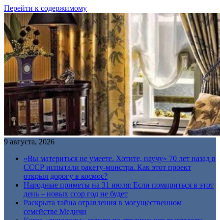
Перейти к содержимому
9 августа, 2026
«Вы материться не умеете. Хотите, научу» 70 лет назад в
СССР испытали ракету-монстра. Как этот проект
открыл дорогу в космос?
Народные приметы на 31 июля: Если помириться в этот
день – новых ссор год не будет
Раскрыта тайна отравления в могущественном
семействе Медичи