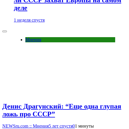
деле
1 неделя спустя
Мнения
Денис Драгунский: “Еще одна глупая
ложь про СССР”
NEWSru.com :: Мнения
5 лет спустя
0
1 минуты