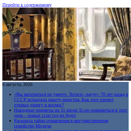
Перейти к содержимому
6 августа, 2026
«Вы материться не умеете. Хотите, научу» 70 лет назад в
СССР испытали ракету-монстра. Как этот проект
открыл дорогу в космос?
Народные приметы на 31 июля: Если помириться в этот
день – новых ссор год не будет
Раскрыта тайна отравления в могущественном
семействе Медичи