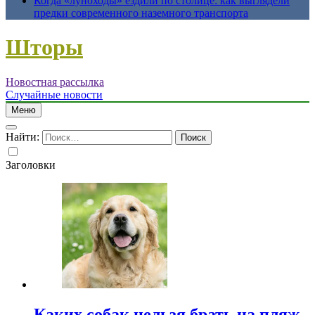
Когда «луноходы» ездили по столице: как выглядели
предки современного наземного транспорта
Шторы
Новостная рассылка
Случайные новости
Меню
Найти:
Заголовки
Каких собак нельзя брать на пляж,