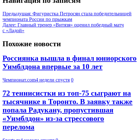
Навигация по записям
Предыдущая:
Фигуристка Петросян стала победительницей
чемпионата России по прыжкам
Далее:
Главный тренер «Витязя» оценил победный матч
с «Ладой»
Похожие новости
Россиянка вышла в финал юниорского
Уимблдона впервые за 10 лет
Чемпионат.com
4 недели спустя
0
72 теннисистки из топ-75 сыграют на
тысячнике в Торонто. В заявку также
попала Радукану, пропустившая
«Уимблдон» из-за стрессового
перелома