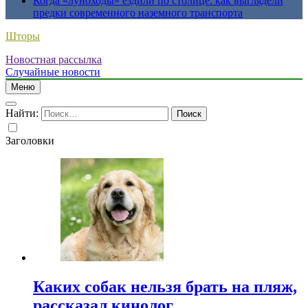
Когда «луноходы» ездили по столице: как выглядели
предки современного наземного транспорта
Шторы
Новостная рассылка
Случайные новости
Меню
Найти:
Заголовки
Каких собак нельзя брать на пляж,
рассказал кинолог