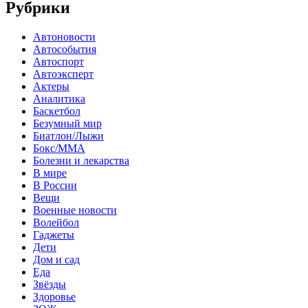
Рубрики
Автоновости
Автособытия
Автоспорт
Автоэксперт
Актеры
Аналитика
Баскетбол
Безумный мир
Биатлон/Лыжи
Бокс/MMA
Болезни и лекарства
В мире
В России
Вещи
Военные новости
Волейбол
Гаджеты
Дети
Дом и сад
Еда
Звёзды
Здоровье