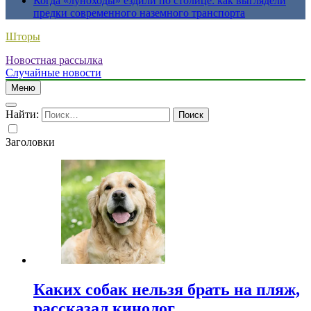
Когда «луноходы» ездили по столице: как выглядели
предки современного наземного транспорта
Шторы
Новостная рассылка
Случайные новости
Меню
Найти:
Заголовки
Каких собак нельзя брать на пляж,
рассказал кинолог