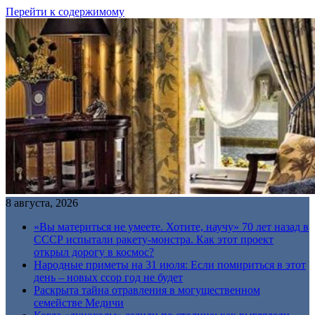
Перейти к содержимому
8 августа, 2026
«Вы материться не умеете. Хотите, научу» 70 лет назад в
СССР испытали ракету-монстра. Как этот проект
открыл дорогу в космос?
Народные приметы на 31 июля: Если помириться в этот
день – новых ссор год не будет
Раскрыта тайна отравления в могущественном
семействе Медичи