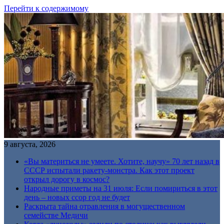
Перейти к содержимому
9 августа, 2026
«Вы материться не умеете. Хотите, научу» 70 лет назад в
СССР испытали ракету-монстра. Как этот проект
открыл дорогу в космос?
Народные приметы на 31 июля: Если помириться в этот
день – новых ссор год не будет
Раскрыта тайна отравления в могущественном
семействе Медичи