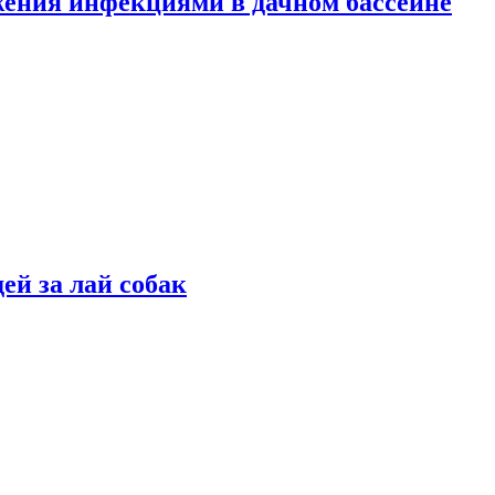
жения инфекциями в дачном бассейне
ей за лай собак