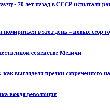
научу» 70 лет назад в СССР испытали ра
помириться в этот день – новых ссор год
щественном семействе Медичи
е: как выглядели предки современного н
сика вождя революции