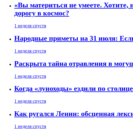
«Вы материться не умеете. Хотите, 
дорогу в космос?
1 неделя спустя
Народные приметы на 31 июля: Если 
1 неделя спустя
Раскрыта тайна отравления в могу
1 неделя спустя
Когда «луноходы» ездили по столиц
1 неделя спустя
Как ругался Ленин: обсценная лек
1 неделя спустя