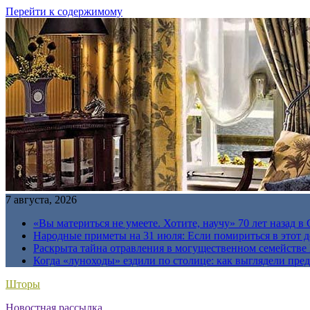
Перейти к содержимому
7 августа, 2026
«Вы материться не умеете. Хотите, научу» 70 лет назад 
Народные приметы на 31 июля: Если помириться в этот де
Раскрыта тайна отравления в могущественном семейств
Когда «луноходы» ездили по столице: как выглядели пре
Шторы
Новостная рассылка