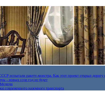
в СССР испытали ракету-монстра. Как этот проект открыл дорогу 
нь – новых ссор год не будет
е Медичи
дки современного наземного транспорта