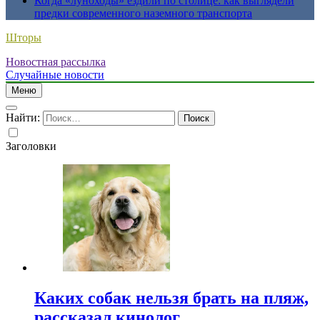
Когда «луноходы» ездили по столице: как выглядели
предки современного наземного транспорта
Шторы
Новостная рассылка
Случайные новости
Меню
Найти:
Заголовки
Каких собак нельзя брать на пляж,
рассказал кинолог