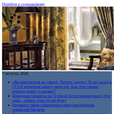
Перейти к содержимому
7 августа, 2026
«Вы материться не умеете. Хотите, научу» 70 лет назад в
СССР испытали ракету-монстра. Как этот проект
открыл дорогу в космос?
Народные приметы на 31 июля: Если помириться в этот
день – новых ссор год не будет
Раскрыта тайна отравления в могущественном
семействе Медичи