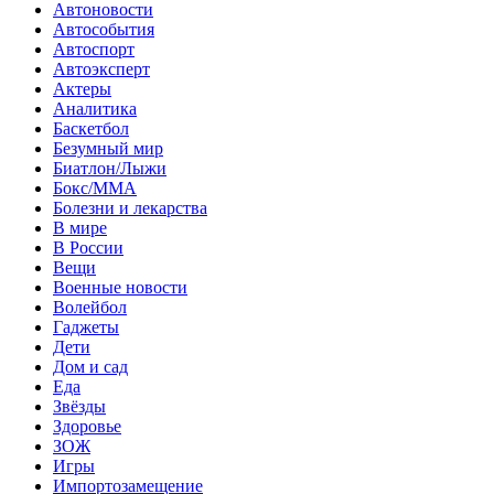
Автоновости
Автособытия
Автоспорт
Автоэксперт
Актеры
Аналитика
Баскетбол
Безумный мир
Биатлон/Лыжи
Бокс/MMA
Болезни и лекарства
В мире
В России
Вещи
Военные новости
Волейбол
Гаджеты
Дети
Дом и сад
Еда
Звёзды
Здоровье
ЗОЖ
Игры
Импортозамещение