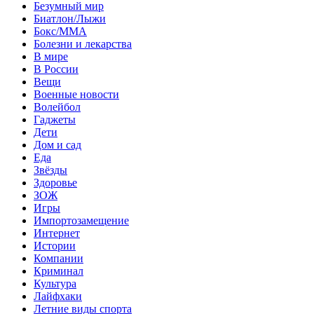
Безумный мир
Биатлон/Лыжи
Бокс/MMA
Болезни и лекарства
В мире
В России
Вещи
Военные новости
Волейбол
Гаджеты
Дети
Дом и сад
Еда
Звёзды
Здоровье
ЗОЖ
Игры
Импортозамещение
Интернет
Истории
Компании
Криминал
Культура
Лайфхаки
Летние виды спорта