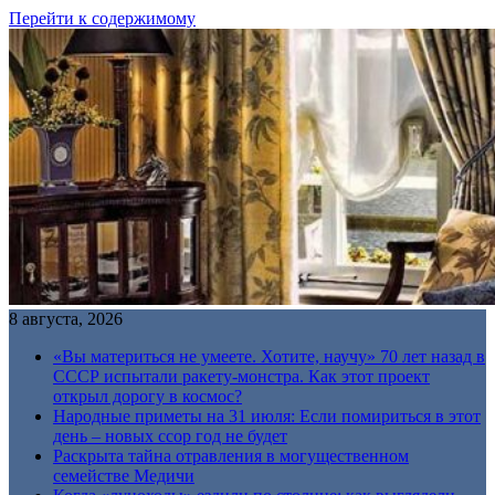
Перейти к содержимому
8 августа, 2026
«Вы материться не умеете. Хотите, научу» 70 лет назад в
СССР испытали ракету-монстра. Как этот проект
открыл дорогу в космос?
Народные приметы на 31 июля: Если помириться в этот
день – новых ссор год не будет
Раскрыта тайна отравления в могущественном
семействе Медичи