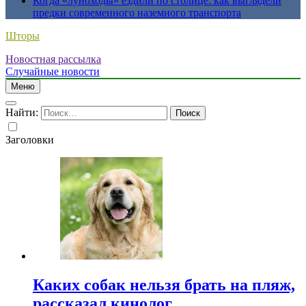
Когда «луноходы» ездили по столице: как выглядели
предки современного наземного транспорта
Шторы
Новостная рассылка
Случайные новости
Меню
Найти:
Заголовки
Каких собак нельзя брать на пляж,
рассказал кинолог