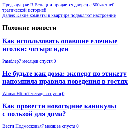
Предыдущая:
В Венеции продается дворец с 500-летней
трагической историей
Далее:
Какие комнаты в квартире подавляют настроение
Похожие новости
Как использовать опавшие елочные
иголки: четыре идеи
Рамблер
7 месяцев спустя
0
Не будьте как дома: эксперт по этикету
напомнила правила поведения в гостях
WomanHit.ru
7 месяцев спустя
0
Как провести новогодние каникулы
с пользой для дома?
Вести Подмосковья
7 месяцев спустя
0