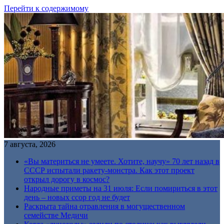
Перейти к содержимому
7 августа, 2026
«Вы материться не умеете. Хотите, научу» 70 лет назад в
СССР испытали ракету-монстра. Как этот проект
открыл дорогу в космос?
Народные приметы на 31 июля: Если помириться в этот
день – новых ссор год не будет
Раскрыта тайна отравления в могущественном
семействе Медичи