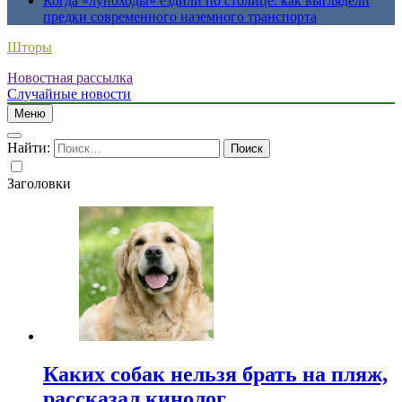
Когда «луноходы» ездили по столице: как выглядели
предки современного наземного транспорта
Шторы
Новостная рассылка
Случайные новости
Меню
Найти:
Заголовки
Каких собак нельзя брать на пляж,
рассказал кинолог