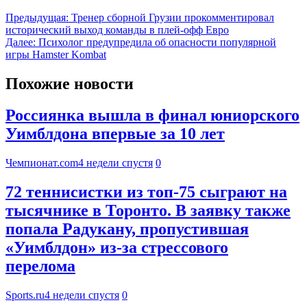
Предыдущая:
Тренер сборной Грузии прокомментировал
исторический выход команды в плей-офф Евро
Далее:
Психолог предупредила об опасности популярной
игры Hamster Kombat
Похожие новости
Россиянка вышла в финал юниорского
Уимблдона впервые за 10 лет
Чемпионат.com
4 недели спустя
0
72 теннисистки из топ-75 сыграют на
тысячнике в Торонто. В заявку также
попала Радукану, пропустившая
«Уимблдон» из-за стрессового
перелома
Sports.ru
4 недели спустя
0