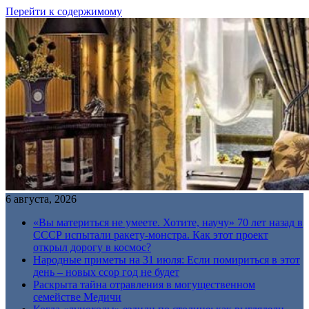
Перейти к содержимому
6 августа, 2026
«Вы материться не умеете. Хотите, научу» 70 лет назад в
СССР испытали ракету-монстра. Как этот проект
открыл дорогу в космос?
Народные приметы на 31 июля: Если помириться в этот
день – новых ссор год не будет
Раскрыта тайна отравления в могущественном
семействе Медичи