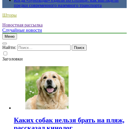
Когда «луноходы» ездили по столице: как выглядели
предки современного наземного транспорта
Шторы
Новостная рассылка
Случайные новости
Меню
Найти:
Заголовки
Каких собак нельзя брать на пляж,
рассказал кинолог