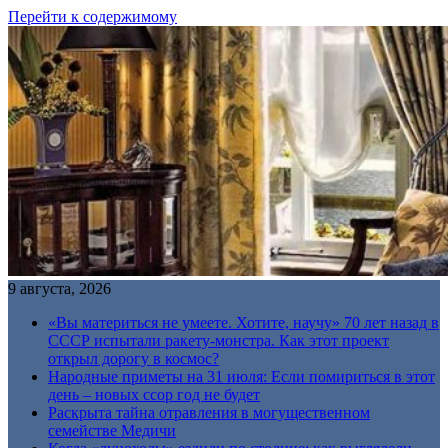
Перейти к содержимому
9 августа, 2026
«Вы материться не умеете. Хотите, научу» 70 лет назад в
СССР испытали ракету-монстра. Как этот проект
открыл дорогу в космос?
Народные приметы на 31 июля: Если помириться в этот
день – новых ссор год не будет
Раскрыта тайна отравления в могущественном
семействе Медичи