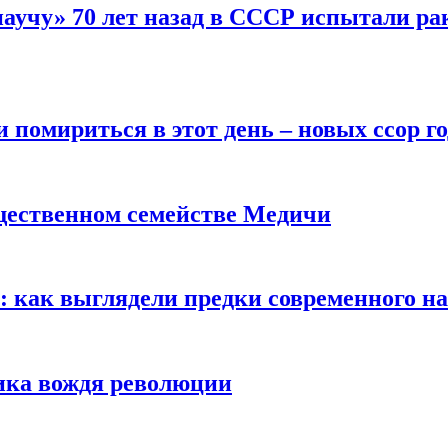
научу» 70 лет назад в СССР испытали ра
помириться в этот день – новых ссор год
щественном семействе Медичи
е: как выглядели предки современного н
сика вождя революции