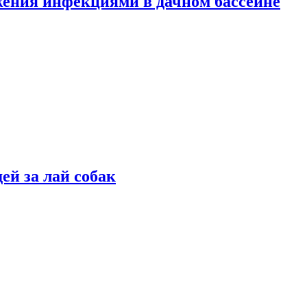
жения инфекциями в дачном бассейне
ей за лай собак