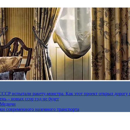
в СССР испытали ракету-монстра. Как этот проект открыл дорогу 
нь – новых ссор год не будет
е Медичи
дки современного наземного транспорта