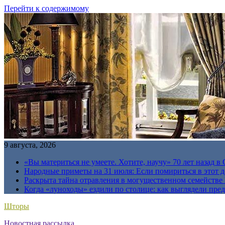
Перейти к содержимому
9 августа, 2026
«Вы материться не умеете. Хотите, научу» 70 лет назад 
Народные приметы на 31 июля: Если помириться в этот де
Раскрыта тайна отравления в могущественном семейств
Когда «луноходы» ездили по столице: как выглядели пре
Шторы
Новостная рассылка