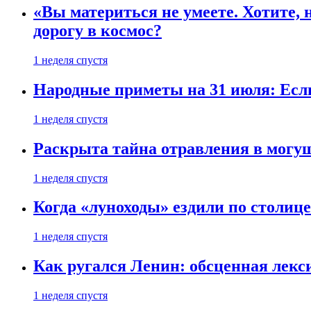
«Вы материться не умеете. Хотите, 
дорогу в космос?
1 неделя спустя
Народные приметы на 31 июля: Если 
1 неделя спустя
Раскрыта тайна отравления в могу
1 неделя спустя
Когда «луноходы» ездили по столиц
1 неделя спустя
Как ругался Ленин: обсценная лек
1 неделя спустя