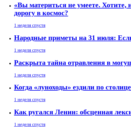
«Вы материться не умеете. Хотите, 
дорогу в космос?
1 неделя спустя
Народные приметы на 31 июля: Если 
1 неделя спустя
Раскрыта тайна отравления в могу
1 неделя спустя
Когда «луноходы» ездили по столиц
1 неделя спустя
Как ругался Ленин: обсценная лек
1 неделя спустя