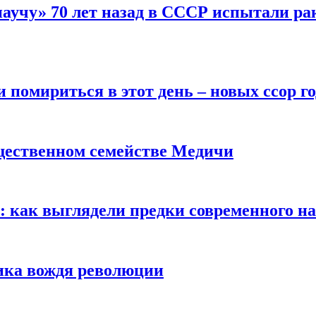
научу» 70 лет назад в СССР испытали ра
помириться в этот день – новых ссор год
щественном семействе Медичи
е: как выглядели предки современного н
сика вождя революции