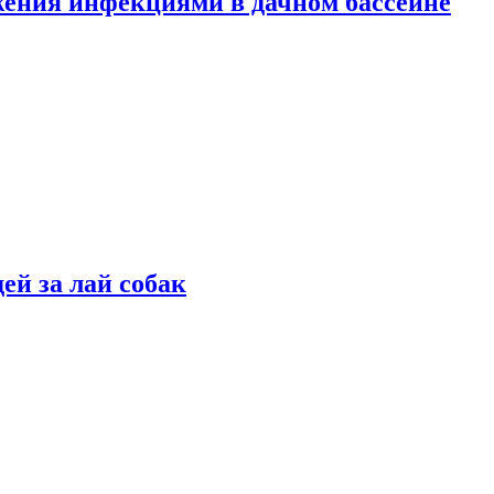
жения инфекциями в дачном бассейне
ей за лай собак