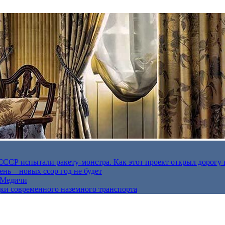
в СССР испытали ракету-монстра. Как этот проект открыл дорогу 
нь – новых ссор год не будет
е Медичи
дки современного наземного транспорта