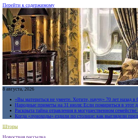
Перейти к содержимому
8 августа, 2026
«Вы материться не умеете. Хотите, научу» 70 лет назад 
Народные приметы на 31 июля: Если помириться в этот де
Раскрыта тайна отравления в могущественном семейств
Когда «луноходы» ездили по столице: как выглядели пре
Шторы
Новостная рассылка