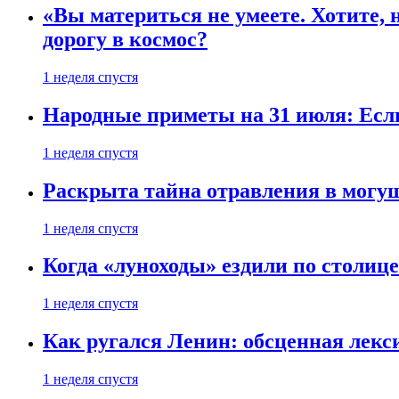
«Вы материться не умеете. Хотите, 
дорогу в космос?
1 неделя спустя
Народные приметы на 31 июля: Если 
1 неделя спустя
Раскрыта тайна отравления в могу
1 неделя спустя
Когда «луноходы» ездили по столиц
1 неделя спустя
Как ругался Ленин: обсценная лек
1 неделя спустя