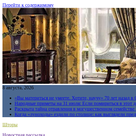
Перейти к содержимому
8 августа, 2026
«Вы материться не умеете. Хотите, научу» 70 лет назад 
Народные приметы на 31 июля: Если помириться в этот де
Раскрыта тайна отравления в могущественном семейств
Когда «луноходы» ездили по столице: как выглядели пре
Шторы
Новостная рассылка