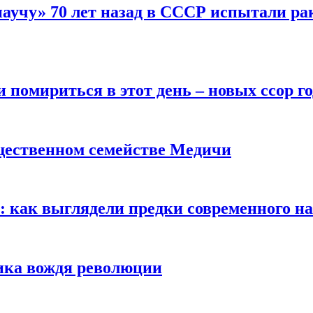
научу» 70 лет назад в СССР испытали ра
помириться в этот день – новых ссор год
щественном семействе Медичи
е: как выглядели предки современного н
сика вождя революции