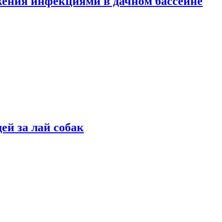
жения инфекциями в дачном бассейне
ей за лай собак