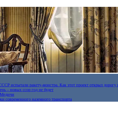
в СССР испытали ракету-монстра. Как этот проект открыл дорогу 
нь – новых ссор год не будет
е Медичи
дки современного наземного транспорта