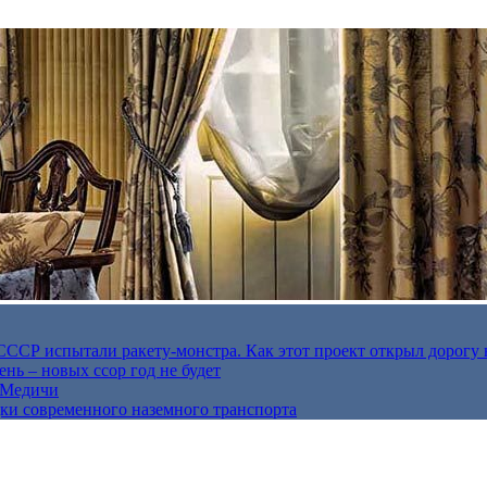
в СССР испытали ракету-монстра. Как этот проект открыл дорогу 
нь – новых ссор год не будет
е Медичи
дки современного наземного транспорта