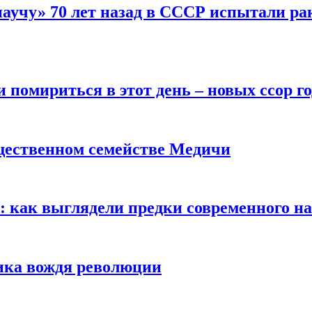
научу» 70 лет назад в СССР испытали ра
помириться в этот день – новых ссор год
щественном семействе Медичи
е: как выглядели предки современного н
сика вождя революции