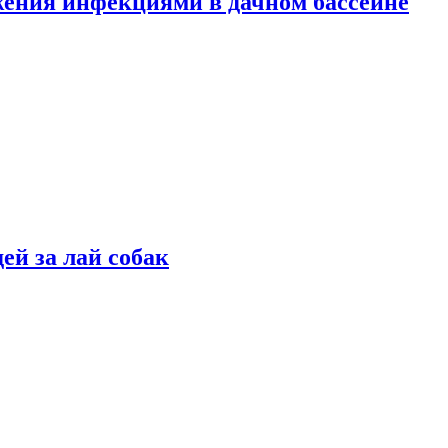
жения инфекциями в дачном бассейне
ей за лай собак