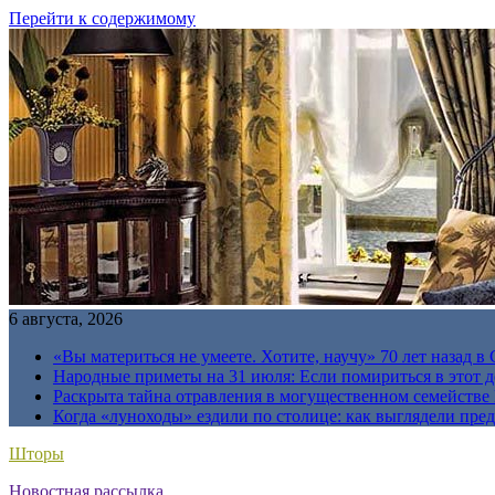
Перейти к содержимому
6 августа, 2026
«Вы материться не умеете. Хотите, научу» 70 лет назад 
Народные приметы на 31 июля: Если помириться в этот де
Раскрыта тайна отравления в могущественном семейств
Когда «луноходы» ездили по столице: как выглядели пре
Шторы
Новостная рассылка