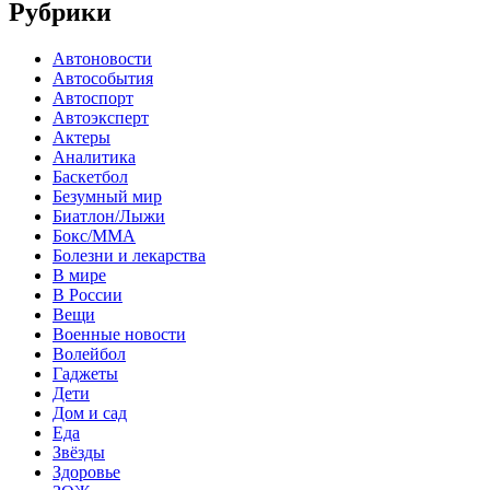
Рубрики
Автоновости
Автособытия
Автоспорт
Автоэксперт
Актеры
Аналитика
Баскетбол
Безумный мир
Биатлон/Лыжи
Бокс/MMA
Болезни и лекарства
В мире
В России
Вещи
Военные новости
Волейбол
Гаджеты
Дети
Дом и сад
Еда
Звёзды
Здоровье