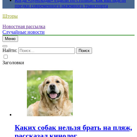
Когда «луноходы» ездили по столице: как выглядели
предки современного наземного транспорта
Шторы
Новостная рассылка
Случайные новости
Меню
Найти:
Заголовки
Каких собак нельзя брать на пляж,
рассказал кинолог