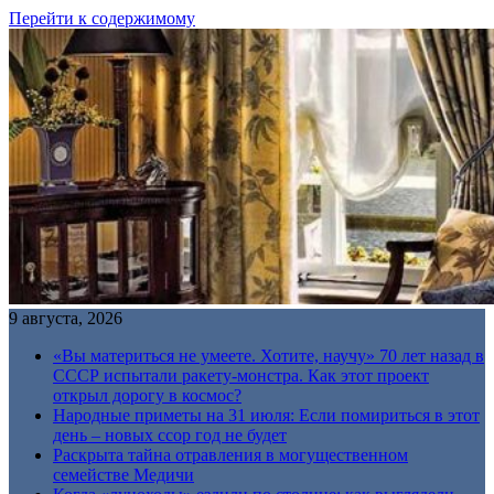
Перейти к содержимому
9 августа, 2026
«Вы материться не умеете. Хотите, научу» 70 лет назад в
СССР испытали ракету-монстра. Как этот проект
открыл дорогу в космос?
Народные приметы на 31 июля: Если помириться в этот
день – новых ссор год не будет
Раскрыта тайна отравления в могущественном
семействе Медичи