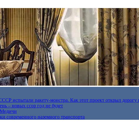
в СССР испытали ракету-монстра. Как этот проект открыл дорогу 
нь – новых ссор год не будет
е Медичи
дки современного наземного транспорта