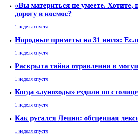
«Вы материться не умеете. Хотите, 
дорогу в космос?
1 неделя спустя
Народные приметы на 31 июля: Если 
1 неделя спустя
Раскрыта тайна отравления в могу
1 неделя спустя
Когда «луноходы» ездили по столиц
1 неделя спустя
Как ругался Ленин: обсценная лек
1 неделя спустя