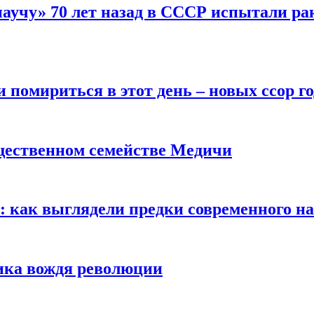
научу» 70 лет назад в СССР испытали ра
помириться в этот день – новых ссор год
щественном семействе Медичи
е: как выглядели предки современного н
сика вождя революции