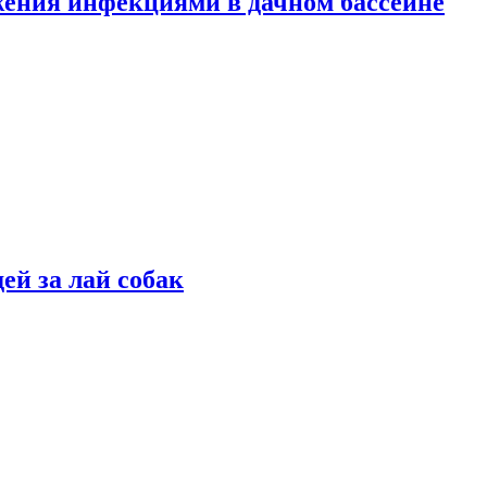
жения инфекциями в дачном бассейне
ей за лай собак