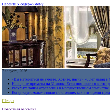
Перейти к содержимому
7 августа, 2026
«Вы материться не умеете. Хотите, научу» 70 лет назад 
Народные приметы на 31 июля: Если помириться в этот де
Раскрыта тайна отравления в могущественном семейств
Когда «луноходы» ездили по столице: как выглядели пре
Шторы
Новостная рассылка