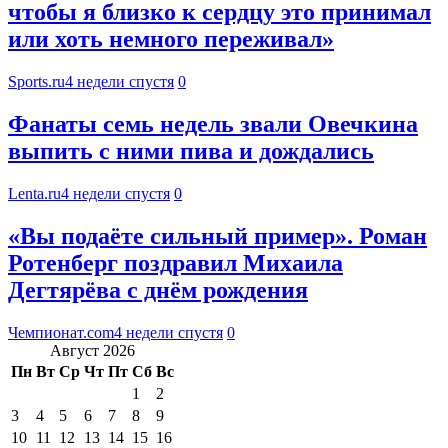
чтобы я близко к сердцу это принимал
или хоть немного переживал»
Sports.ru
4 недели спустя
0
Фанаты семь недель звали Овечкина
выпить с ними пива и дождались
Lenta.ru
4 недели спустя
0
«Вы подаёте сильный пример». Роман
Ротенберг поздравил Михаила
Дегтярёва с днём рождения
Чемпионат.com
4 недели спустя
0
Август 2026
Пн
Вт
Ср
Чт
Пт
Сб
Вс
1
2
3
4
5
6
7
8
9
10
11
12
13
14
15
16