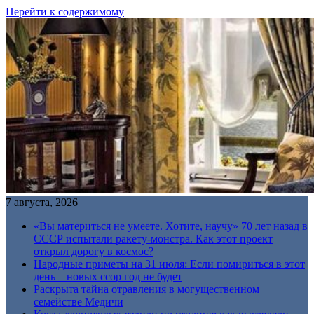
Перейти к содержимому
7 августа, 2026
«Вы материться не умеете. Хотите, научу» 70 лет назад в
СССР испытали ракету-монстра. Как этот проект
открыл дорогу в космос?
Народные приметы на 31 июля: Если помириться в этот
день – новых ссор год не будет
Раскрыта тайна отравления в могущественном
семействе Медичи