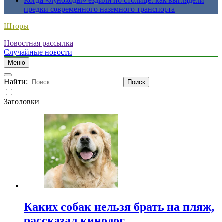
Когда «луноходы» ездили по столице: как выглядели
предки современного наземного транспорта
Шторы
Новостная рассылка
Случайные новости
Меню
Найти:
Заголовки
Каких собак нельзя брать на пляж,
рассказал кинолог