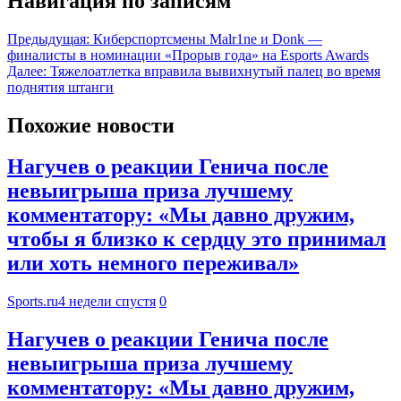
Навигация по записям
Предыдущая:
Киберспортсмены Malr1ne и Donk —
финалисты в номинации «Прорыв года» на Esports Awards
Далее:
Тяжелоатлетка вправила вывихнутый палец во время
поднятия штанги
Похожие новости
Нагучев о реакции Генича после
невыигрыша приза лучшему
комментатору: «Мы давно дружим,
чтобы я близко к сердцу это принимал
или хоть немного переживал»
Sports.ru
4 недели спустя
0
Нагучев о реакции Генича после
невыигрыша приза лучшему
комментатору: «Мы давно дружим,