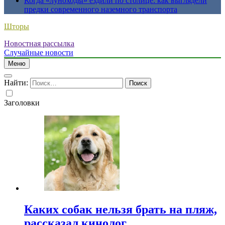
Когда «луноходы» ездили по столице: как выглядели
предки современного наземного транспорта
Шторы
Новостная рассылка
Случайные новости
Меню
Найти:
Заголовки
Каких собак нельзя брать на пляж,
рассказал кинолог