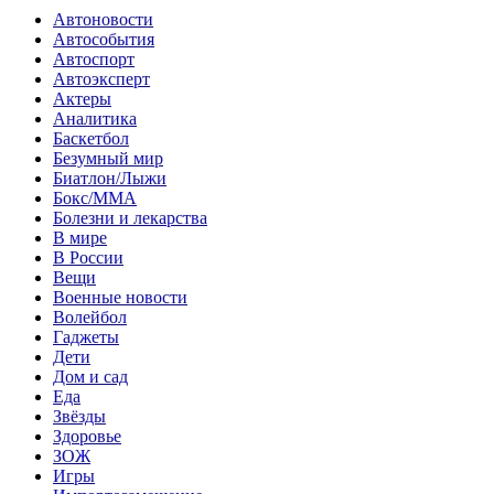
Автоновости
Автособытия
Автоспорт
Автоэксперт
Актеры
Аналитика
Баскетбол
Безумный мир
Биатлон/Лыжи
Бокс/MMA
Болезни и лекарства
В мире
В России
Вещи
Военные новости
Волейбол
Гаджеты
Дети
Дом и сад
Еда
Звёзды
Здоровье
ЗОЖ
Игры