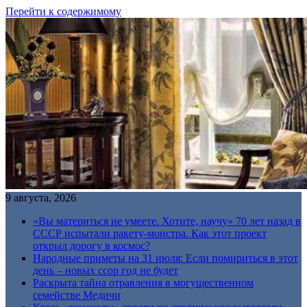
Перейти к содержимому
9 августа, 2026
«Вы материться не умеете. Хотите, научу» 70 лет назад в
СССР испытали ракету-монстра. Как этот проект
открыл дорогу в космос?
Народные приметы на 31 июля: Если помириться в этот
день – новых ссор год не будет
Раскрыта тайна отравления в могущественном
семействе Медичи