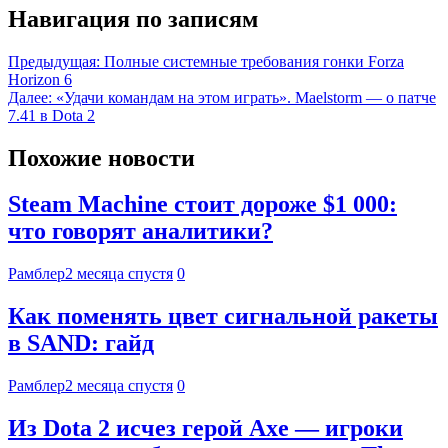
Навигация по записям
Предыдущая:
Полные системные требования гонки Forza
Horizon 6
Далее:
«Удачи командам на этом играть». Maelstorm — о патче
7.41 в Dota 2
Похожие новости
Steam Machine стоит дороже $1 000:
что говорят аналитики?
Рамблер
2 месяца спустя
0
Как поменять цвет сигнальной ракеты
в SAND: гайд
Рамблер
2 месяца спустя
0
Из Dota 2 исчез герой Axe — игроки