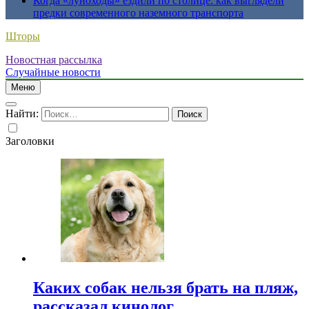
Когда «луноходы» ездили по столице: как выглядели
предки современного наземного транспорта
Шторы
Новостная рассылка
Случайные новости
Меню
Найти:
Заголовки
Каких собак нельзя брать на пляж,
рассказал кинолог