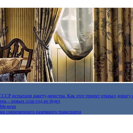
в СССР испытали ракету-монстра. Как этот проект открыл дорогу 
нь – новых ссор год не будет
е Медичи
дки современного наземного транспорта