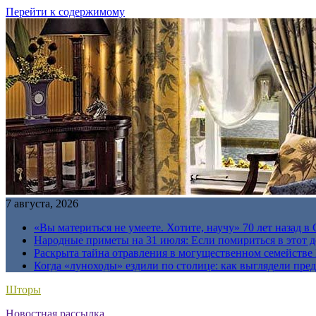
Перейти к содержимому
7 августа, 2026
«Вы материться не умеете. Хотите, научу» 70 лет назад 
Народные приметы на 31 июля: Если помириться в этот де
Раскрыта тайна отравления в могущественном семейств
Когда «луноходы» ездили по столице: как выглядели пре
Шторы
Новостная рассылка