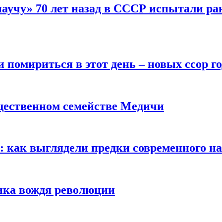
научу» 70 лет назад в СССР испытали ра
помириться в этот день – новых ссор год
щественном семействе Медичи
е: как выглядели предки современного н
сика вождя революции