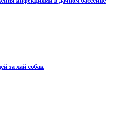
жения инфекциями в дачном бассейне
ей за лай собак