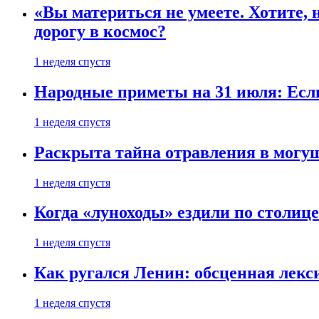
«Вы материться не умеете. Хотите, 
дорогу в космос?
1 неделя спустя
Народные приметы на 31 июля: Если 
1 неделя спустя
Раскрыта тайна отравления в могу
1 неделя спустя
Когда «луноходы» ездили по столиц
1 неделя спустя
Как ругался Ленин: обсценная лек
1 неделя спустя