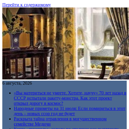
Перейти к содержимому
6 августа, 2026
«Вы материться не умеете. Хотите, научу» 70 лет назад в
СССР испытали ракету-монстра. Как этот проект
открыл дорогу в космос?
Народные приметы на 31 июля: Если помириться в этот
день – новых ссор год не будет
Раскрыта тайна отравления в могущественном
семействе Медичи