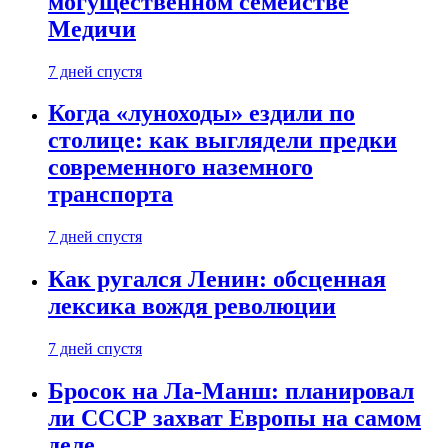
могущественном семействе
Медичи
7 дней спустя
Когда «луноходы» ездили по
столице: как выглядели предки
современного наземного
транспорта
7 дней спустя
Как ругался Ленин: обсценная
лексика вождя революции
7 дней спустя
Бросок на Ла-Манш: планировал
ли СССР захват Европы на самом
деле