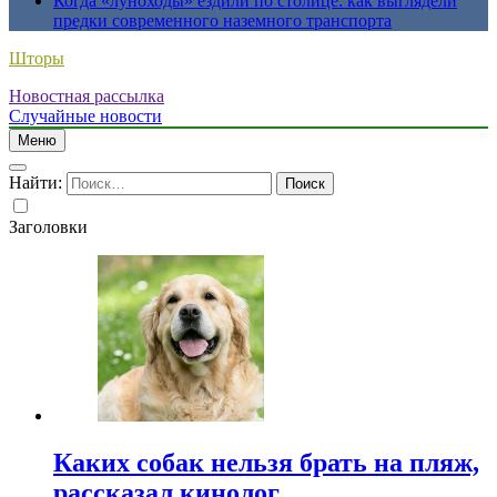
Когда «луноходы» ездили по столице: как выглядели
предки современного наземного транспорта
Шторы
Новостная рассылка
Случайные новости
Меню
Найти:
Заголовки
Каких собак нельзя брать на пляж,
рассказал кинолог