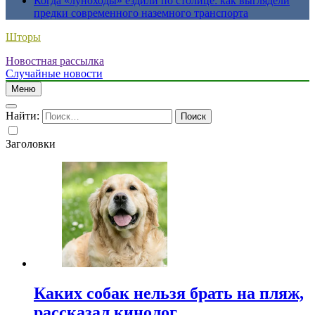
Когда «луноходы» ездили по столице: как выглядели
предки современного наземного транспорта
Шторы
Новостная рассылка
Случайные новости
Меню
Найти:
Заголовки
Каких собак нельзя брать на пляж,
рассказал кинолог