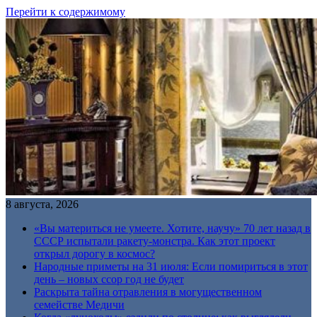
Перейти к содержимому
8 августа, 2026
«Вы материться не умеете. Хотите, научу» 70 лет назад в
СССР испытали ракету-монстра. Как этот проект
открыл дорогу в космос?
Народные приметы на 31 июля: Если помириться в этот
день – новых ссор год не будет
Раскрыта тайна отравления в могущественном
семействе Медичи