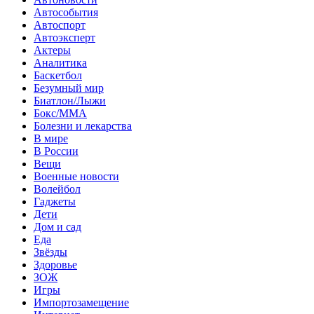
Автособытия
Автоспорт
Автоэксперт
Актеры
Аналитика
Баскетбол
Безумный мир
Биатлон/Лыжи
Бокс/MMA
Болезни и лекарства
В мире
В России
Вещи
Военные новости
Волейбол
Гаджеты
Дети
Дом и сад
Еда
Звёзды
Здоровье
ЗОЖ
Игры
Импортозамещение