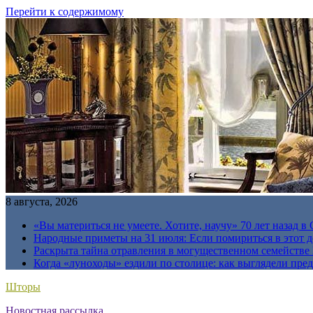
Перейти к содержимому
8 августа, 2026
«Вы материться не умеете. Хотите, научу» 70 лет назад 
Народные приметы на 31 июля: Если помириться в этот де
Раскрыта тайна отравления в могущественном семейств
Когда «луноходы» ездили по столице: как выглядели пре
Шторы
Новостная рассылка