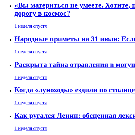
«Вы материться не умеете. Хотите, 
дорогу в космос?
1 неделя спустя
Народные приметы на 31 июля: Если 
1 неделя спустя
Раскрыта тайна отравления в могу
1 неделя спустя
Когда «луноходы» ездили по столиц
1 неделя спустя
Как ругался Ленин: обсценная лек
1 неделя спустя