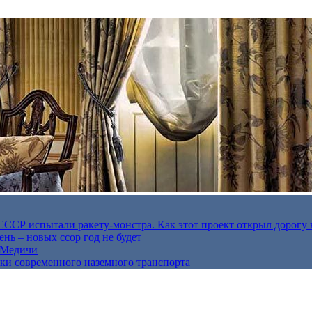
в СССР испытали ракету-монстра. Как этот проект открыл дорогу 
нь – новых ссор год не будет
е Медичи
дки современного наземного транспорта