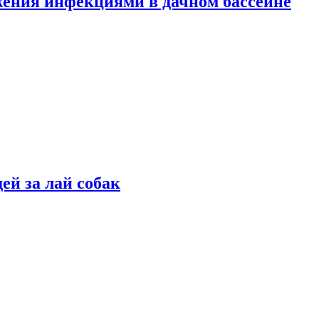
жения инфекциями в дачном бассейне
ей за лай собак