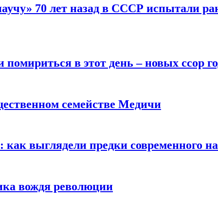
научу» 70 лет назад в СССР испытали ра
помириться в этот день – новых ссор год
щественном семействе Медичи
е: как выглядели предки современного н
сика вождя революции