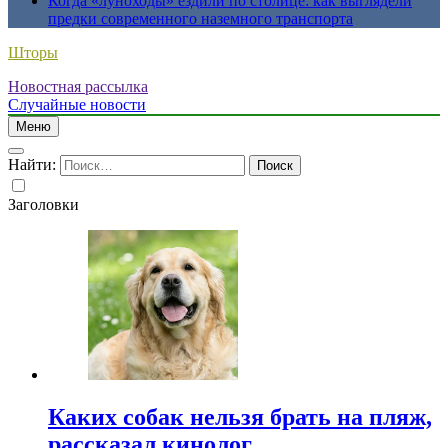
Когда «луноходы» ездили по столице: как выглядели
предки современного наземного транспорта
Шторы
Новостная рассылка
Случайные новости
Меню
Найти:
Заголовки
Каких собак нельзя брать на пляж,
рассказал кинолог