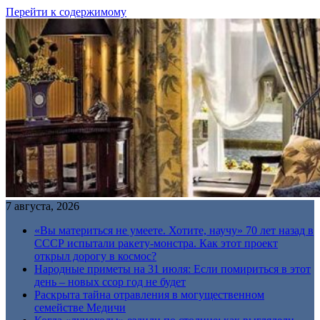
Перейти к содержимому
7 августа, 2026
«Вы материться не умеете. Хотите, научу» 70 лет назад в
СССР испытали ракету-монстра. Как этот проект
открыл дорогу в космос?
Народные приметы на 31 июля: Если помириться в этот
день – новых ссор год не будет
Раскрыта тайна отравления в могущественном
семействе Медичи