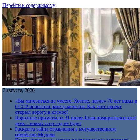
Перейти к содержимому
7 августа, 2026
«Вы материться не умеете. Хотите, научу» 70 лет назад в
СССР испытали ракету-монстра. Как этот проект
открыл дорогу в космос?
Народные приметы на 31 июля: Если помириться в этот
день – новых ссор год не будет
Раскрыта тайна отравления в могущественном
семействе Медичи