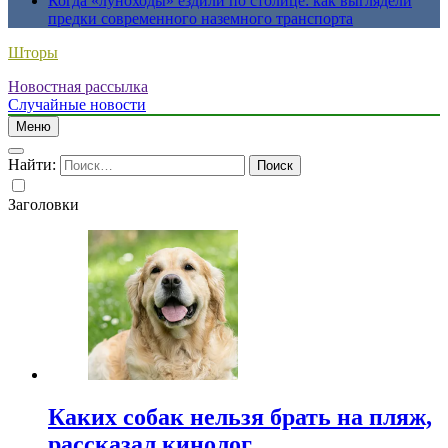
Когда «луноходы» ездили по столице: как выглядели
предки современного наземного транспорта
Шторы
Новостная рассылка
Случайные новости
Меню
Найти:
Заголовки
Каких собак нельзя брать на пляж,
рассказал кинолог