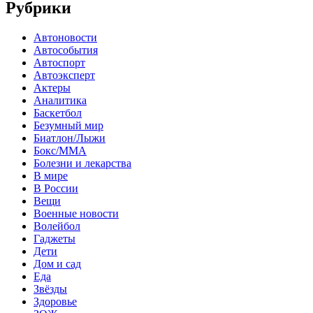
Рубрики
Автоновости
Автособытия
Автоспорт
Автоэксперт
Актеры
Аналитика
Баскетбол
Безумный мир
Биатлон/Лыжи
Бокс/MMA
Болезни и лекарства
В мире
В России
Вещи
Военные новости
Волейбол
Гаджеты
Дети
Дом и сад
Еда
Звёзды
Здоровье