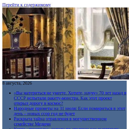
Перейти к содержимому
8 августа, 2026
«Вы материться не умеете. Хотите, научу» 70 лет назад в
СССР испытали ракету-монстра. Как этот проект
открыл дорогу в космос?
Народные приметы на 31 июля: Если помириться в этот
день – новых ссор год не будет
Раскрыта тайна отравления в могущественном
семействе Медичи