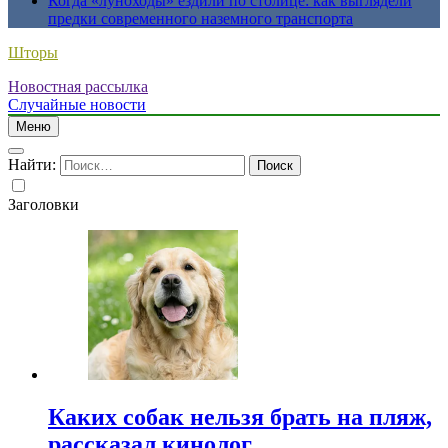
Когда «луноходы» ездили по столице: как выглядели
предки современного наземного транспорта
Шторы
Новостная рассылка
Случайные новости
Меню
Найти:
Заголовки
Каких собак нельзя брать на пляж,
рассказал кинолог