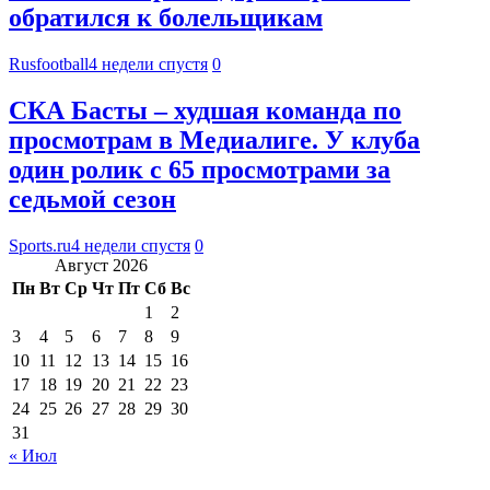
обратился к болельщикам
Rusfootball
4 недели спустя
0
СКА Басты – худшая команда по
просмотрам в Медиалиге. У клуба
один ролик с 65 просмотрами за
седьмой сезон
Sports.ru
4 недели спустя
0
Август 2026
Пн
Вт
Ср
Чт
Пт
Сб
Вс
1
2
3
4
5
6
7
8
9
10
11
12
13
14
15
16
17
18
19
20
21
22
23
24
25
26
27
28
29
30
31
« Июл