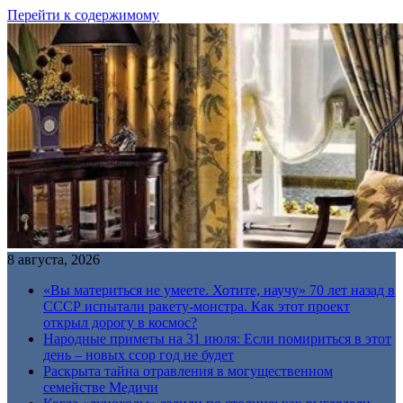
Перейти к содержимому
8 августа, 2026
«Вы материться не умеете. Хотите, научу» 70 лет назад в
СССР испытали ракету-монстра. Как этот проект
открыл дорогу в космос?
Народные приметы на 31 июля: Если помириться в этот
день – новых ссор год не будет
Раскрыта тайна отравления в могущественном
семействе Медичи