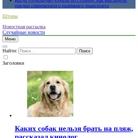
Когда «луноходы» ездили по столице: как выглядели
предки современного наземного транспорта
Шторы
Новостная рассылка
Случайные новости
Меню
Найти:
Заголовки
Каких собак нельзя брать на пляж,
рассказал кинолог