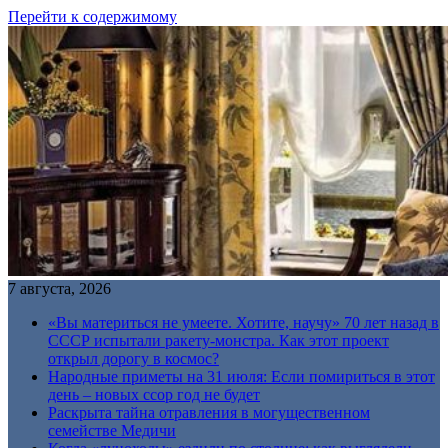
Перейти к содержимому
7 августа, 2026
«Вы материться не умеете. Хотите, научу» 70 лет назад в
СССР испытали ракету-монстра. Как этот проект
открыл дорогу в космос?
Народные приметы на 31 июля: Если помириться в этот
день – новых ссор год не будет
Раскрыта тайна отравления в могущественном
семействе Медичи