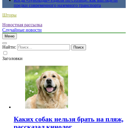
Когда «луноходы» ездили по столице: как выглядели
предки современного наземного транспорта
Шторы
Новостная рассылка
Случайные новости
Меню
Найти:
Заголовки
Каких собак нельзя брать на пляж,
рассказал кинолог