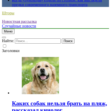
Когда «луноходы» ездили по столице: как выглядели
предки современного наземного транспорта
Шторы
Новостная рассылка
Случайные новости
Меню
Найти:
Заголовки
Каких собак нельзя брать на пляж,
рассказал кинолог