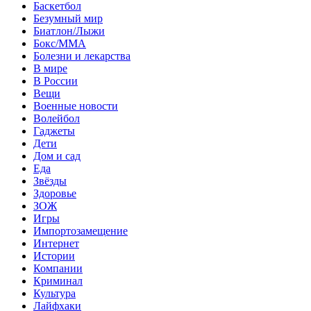
Баскетбол
Безумный мир
Биатлон/Лыжи
Бокс/MMA
Болезни и лекарства
В мире
В России
Вещи
Военные новости
Волейбол
Гаджеты
Дети
Дом и сад
Еда
Звёзды
Здоровье
ЗОЖ
Игры
Импортозамещение
Интернет
Истории
Компании
Криминал
Культура
Лайфхаки