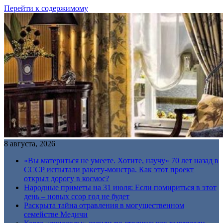
Перейти к содержимому
8 августа, 2026
«Вы материться не умеете. Хотите, научу» 70 лет назад в
СССР испытали ракету-монстра. Как этот проект
открыл дорогу в космос?
Народные приметы на 31 июля: Если помириться в этот
день – новых ссор год не будет
Раскрыта тайна отравления в могущественном
семействе Медичи