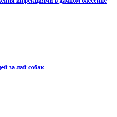
жения инфекциями в дачном бассейне
ей за лай собак