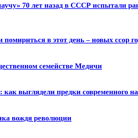
научу» 70 лет назад в СССР испытали ра
помириться в этот день – новых ссор год
щественном семействе Медичи
е: как выглядели предки современного н
сика вождя революции