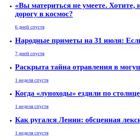
«Вы материться не умеете. Хотите, 
дорогу в космос?
6 дней спустя
Народные приметы на 31 июля: Если 
7 дней спустя
Раскрыта тайна отравления в могу
1 неделя спустя
Когда «луноходы» ездили по столиц
1 неделя спустя
Как ругался Ленин: обсценная лек
1 неделя спустя