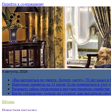
Перейти к содержимому
6 августа, 2026
«Вы материться не умеете. Хотите, научу» 70 лет назад 
Народные приметы на 31 июля: Если помириться в этот де
Раскрыта тайна отравления в могущественном семейств
Когда «луноходы» ездили по столице: как выглядели пре
Шторы
Новостная рассылка