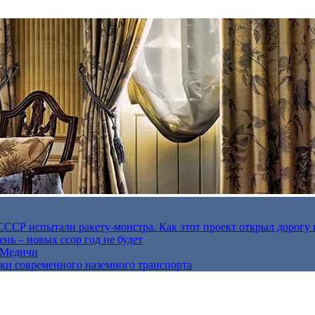
в СССР испытали ракету-монстра. Как этот проект открыл дорогу 
нь – новых ссор год не будет
е Медичи
дки современного наземного транспорта