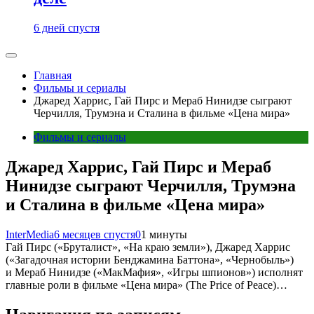
6 дней спустя
Главная
Фильмы и сериалы
Джаред Харрис, Гай Пирс и Мераб Нинидзе сыграют
Черчилля, Трумэна и Сталина в фильме «Цена мира»
Фильмы и сериалы
Джаред Харрис, Гай Пирс и Мераб
Нинидзе сыграют Черчилля, Трумэна
и Сталина в фильме «Цена мира»
InterMedia
6 месяцев спустя
0
1 минуты
Гай Пирс («Бруталист», «На краю земли»), Джаред Харрис
(«Загадочная истории Бенджамина Баттона», «Чернобыль»)
и Мераб Нинидзе («МакМафия», «Игры шпионов») исполнят
главные роли в фильме «Цена мира» (The Price of Peace)…