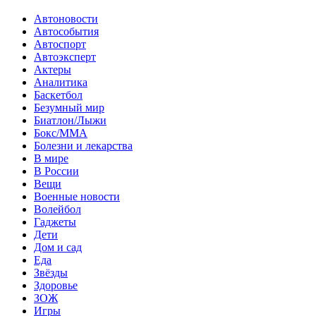
Автоновости
Автособытия
Автоспорт
Автоэксперт
Актеры
Аналитика
Баскетбол
Безумный мир
Биатлон/Лыжи
Бокс/MMA
Болезни и лекарства
В мире
В России
Вещи
Военные новости
Волейбол
Гаджеты
Дети
Дом и сад
Еда
Звёзды
Здоровье
ЗОЖ
Игры