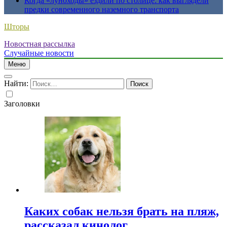
Когда «луноходы» ездили по столице: как выглядели
предки современного наземного транспорта
Шторы
Новостная рассылка
Случайные новости
Меню
Найти:
Заголовки
Каких собак нельзя брать на пляж,
рассказал кинолог