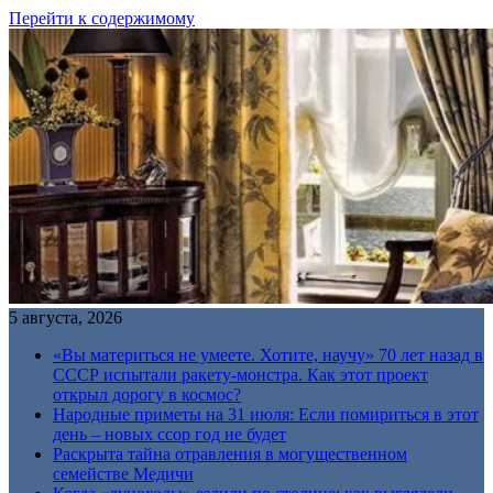
Перейти к содержимому
5 августа, 2026
«Вы материться не умеете. Хотите, научу» 70 лет назад в
СССР испытали ракету-монстра. Как этот проект
открыл дорогу в космос?
Народные приметы на 31 июля: Если помириться в этот
день – новых ссор год не будет
Раскрыта тайна отравления в могущественном
семействе Медичи