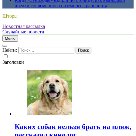
Когда «луноходы» ездили по столице: как выглядели
предки современного наземного транспорта
Шторы
Новостная рассылка
Случайные новости
Меню
Найти:
Заголовки
Каких собак нельзя брать на пляж,
рассказал кинолог