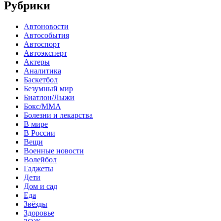
Рубрики
Автоновости
Автособытия
Автоспорт
Автоэксперт
Актеры
Аналитика
Баскетбол
Безумный мир
Биатлон/Лыжи
Бокс/MMA
Болезни и лекарства
В мире
В России
Вещи
Военные новости
Волейбол
Гаджеты
Дети
Дом и сад
Еда
Звёзды
Здоровье