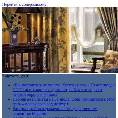
Перейти к содержимому
7 августа, 2026
«Вы материться не умеете. Хотите, научу» 70 лет назад в
СССР испытали ракету-монстра. Как этот проект
открыл дорогу в космос?
Народные приметы на 31 июля: Если помириться в этот
день – новых ссор год не будет
Раскрыта тайна отравления в могущественном
семействе Медичи