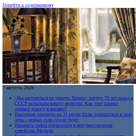
Перейти к содержимому
7 августа, 2026
«Вы материться не умеете. Хотите, научу» 70 лет назад в
СССР испытали ракету-монстра. Как этот проект
открыл дорогу в космос?
Народные приметы на 31 июля: Если помириться в этот
день – новых ссор год не будет
Раскрыта тайна отравления в могущественном
семействе Медичи