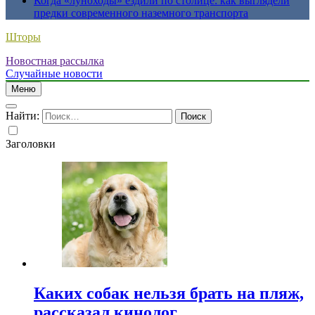
Когда «луноходы» ездили по столице: как выглядели
предки современного наземного транспорта
Шторы
Новостная рассылка
Случайные новости
Меню
Найти:
Заголовки
Каких собак нельзя брать на пляж,
рассказал кинолог