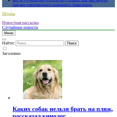
Когда «луноходы» ездили по столице: как выглядели
предки современного наземного транспорта
Шторы
Новостная рассылка
Случайные новости
Меню
Найти:
Заголовки
Каких собак нельзя брать на пляж,
рассказал кинолог