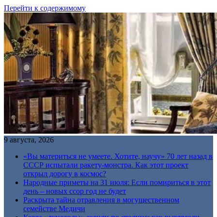
Перейти к содержимому
9 августа, 2026
«Вы материться не умеете. Хотите, научу» 70 лет назад в
СССР испытали ракету-монстра. Как этот проект
открыл дорогу в космос?
Народные приметы на 31 июля: Если помириться в этот
день – новых ссор год не будет
Раскрыта тайна отравления в могущественном
семействе Медичи