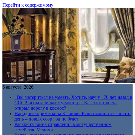
Перейти к содержимому
6 августа, 2026
«Вы материться не умеете. Хотите, научу» 70 лет назад в
СССР испытали ракету-монстра. Как этот проект
открыл дорогу в космос?
Народные приметы на 31 июля: Если помириться в этот
день – новых ссор год не будет
Раскрыта тайна отравления в могущественном
семействе Медичи