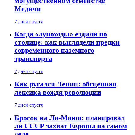
могущественном семействе
Медичи
7 дней спустя
Когда «луноходы» ездили по
столице: как выглядели предки
современного наземного
транспорта
7 дней спустя
Как ругался Ленин: обсценная
лексика вождя революции
7 дней спустя
Бросок на Ла-Манш: планировал
ли СССР захват Европы на самом
деле