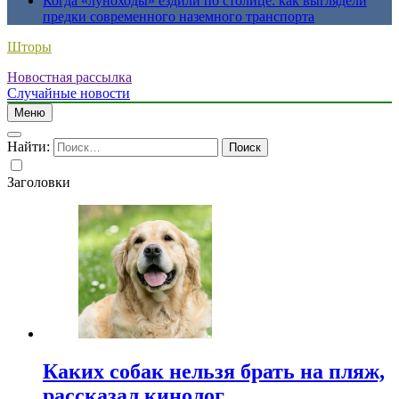
Когда «луноходы» ездили по столице: как выглядели
предки современного наземного транспорта
Шторы
Новостная рассылка
Случайные новости
Меню
Найти:
Заголовки
Каких собак нельзя брать на пляж,
рассказал кинолог