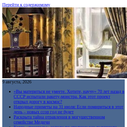
Перейти к содержимому
9 августа, 2026
«Вы материться не умеете. Хотите, научу» 70 лет назад в
СССР испытали ракету-монстра. Как этот проект
открыл дорогу в космос?
Народные приметы на 31 июля: Если помириться в этот
день – новых ссор год не будет
Раскрыта тайна отравления в могущественном
семействе Медичи