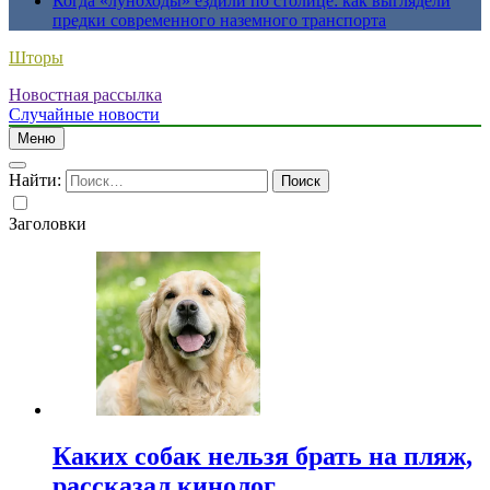
Когда «луноходы» ездили по столице: как выглядели
предки современного наземного транспорта
Шторы
Новостная рассылка
Случайные новости
Меню
Найти:
Заголовки
Каких собак нельзя брать на пляж,
рассказал кинолог