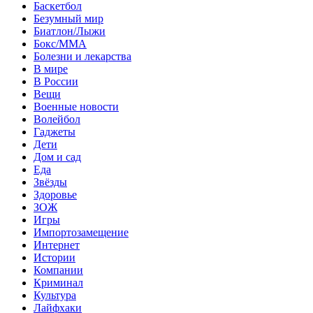
Баскетбол
Безумный мир
Биатлон/Лыжи
Бокс/MMA
Болезни и лекарства
В мире
В России
Вещи
Военные новости
Волейбол
Гаджеты
Дети
Дом и сад
Еда
Звёзды
Здоровье
ЗОЖ
Игры
Импортозамещение
Интернет
Истории
Компании
Криминал
Культура
Лайфхаки