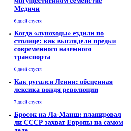
могущественном семействе
Медичи
6 дней спустя
Когда «луноходы» ездили по
столице: как выглядели предки
современного наземного
транспорта
6 дней спустя
Как ругался Ленин: обсценная
лексика вождя революции
7 дней спустя
Бросок на Ла-Манш: планировал
ли СССР захват Европы на самом
деле