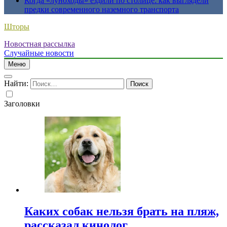
Когда «луноходы» ездили по столице: как выглядели
предки современного наземного транспорта
Шторы
Новостная рассылка
Случайные новости
Меню
Найти:
Заголовки
Каких собак нельзя брать на пляж,
рассказал кинолог