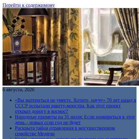
Перейти к содержимому
6 августа, 2026
«Вы материться не умеете. Хотите, научу» 70 лет назад в
СССР испытали ракету-монстра. Как этот проект
открыл дорогу в космос?
Народные приметы на 31 июля: Если помириться в этот
день – новых ссор год не будет
Раскрыта тайна отравления в могущественном
семействе Медичи