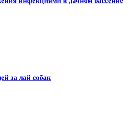
жения инфекциями в дачном бассейне
ей за лай собак