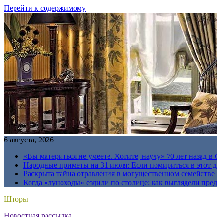
Перейти к содержимому
6 августа, 2026
«Вы материться не умеете. Хотите, научу» 70 лет назад 
Народные приметы на 31 июля: Если помириться в этот де
Раскрыта тайна отравления в могущественном семейств
Когда «луноходы» ездили по столице: как выглядели пре
Шторы
Новостная рассылка