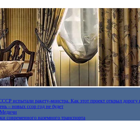
в СССР испытали ракету-монстра. Как этот проект открыл дорогу 
нь – новых ссор год не будет
е Медичи
дки современного наземного транспорта