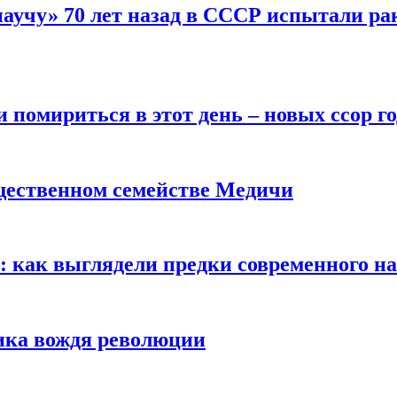
научу» 70 лет назад в СССР испытали ра
помириться в этот день – новых ссор год
щественном семействе Медичи
е: как выглядели предки современного н
сика вождя революции