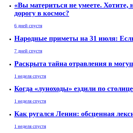
«Вы материться не умеете. Хотите, 
дорогу в космос?
6 дней спустя
Народные приметы на 31 июля: Если 
7 дней спустя
Раскрыта тайна отравления в могу
1 неделя спустя
Когда «луноходы» ездили по столиц
1 неделя спустя
Как ругался Ленин: обсценная лек
1 неделя спустя