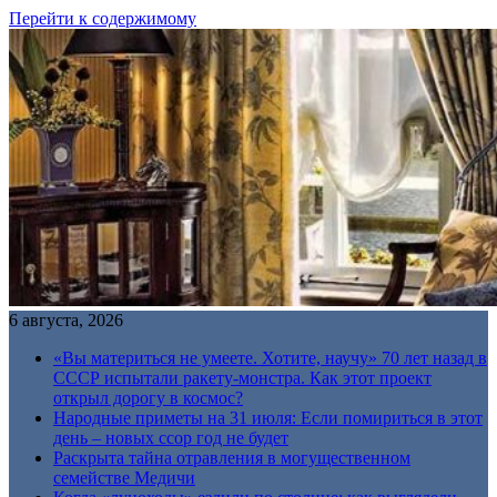
Перейти к содержимому
6 августа, 2026
«Вы материться не умеете. Хотите, научу» 70 лет назад в
СССР испытали ракету-монстра. Как этот проект
открыл дорогу в космос?
Народные приметы на 31 июля: Если помириться в этот
день – новых ссор год не будет
Раскрыта тайна отравления в могущественном
семействе Медичи