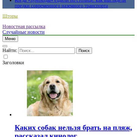
Когда «луноходы» ездили по столице: как выглядели
предки современного наземного транспорта
Шторы
Новостная рассылка
Случайные новости
Меню
Найти:
Заголовки
Каких собак нельзя брать на пляж,
рассказал кинолог