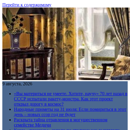
Перейти к содержимому
9 августа, 2026
«Вы материться не умеете. Хотите, научу» 70 лет назад в
СССР испытали ракету-монстра. Как этот проект
открыл дорогу в космос?
Народные приметы на 31 июля: Если помириться в этот
день – новых ссор год не будет
Раскрыта тайна отравления в могущественном
семействе Медичи