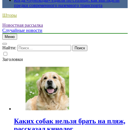
Когда «луноходы» ездили по столице: как выглядели
предки современного наземного транспорта
Шторы
Новостная рассылка
Случайные новости
Меню
Найти:
Заголовки
Каких собак нельзя брать на пляж,
рассказал кинолог